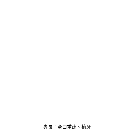
王柏凱 院長
專長：全口重建、植牙