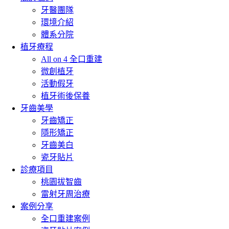
牙醫團隊
環境介紹
體系分院
植牙療程
All on 4 全口重建
微創植牙
活動假牙
植牙術後保養
牙齒美學
牙齒矯正
隱形矯正
牙齒美白
瓷牙貼片
診療項目
桃園拔智齒
雷射牙周治療
案例分享
全口重建案例