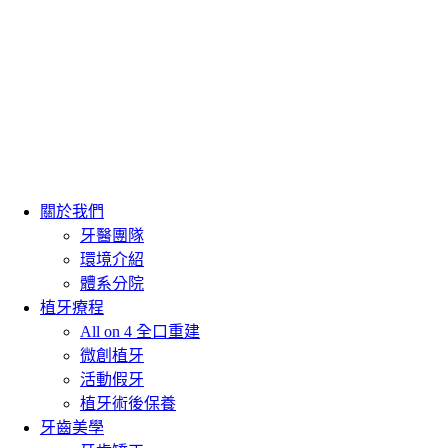
關於我們
牙醫團隊
環境介紹
體系分院
植牙療程
All on 4 全口重建
微創植牙
活動假牙
植牙術後保養
牙齒美學