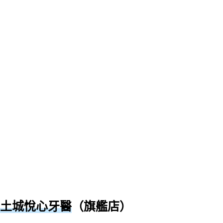
土城悅心牙醫
（旗艦店）